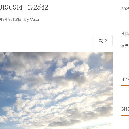
190914_172542
202
by
019年9月18日
Taku
水曜 
次
@
イ
SN