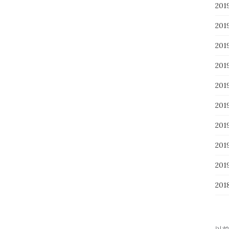
20
20
20
20
20
20
20
20
20
201