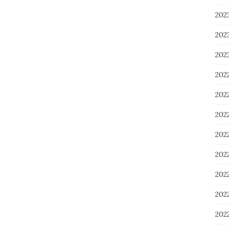
20
20
20
202
20
20
20
20
20
20
20