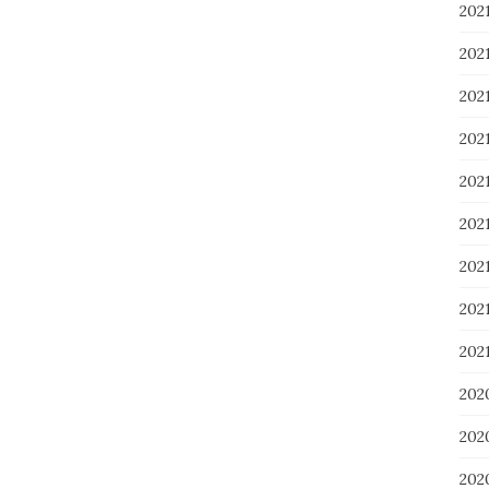
202
202
202
20
20
20
20
20
202
202
20
20