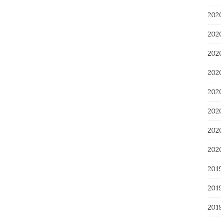
20
20
20
20
20
20
20
20
201
201
20