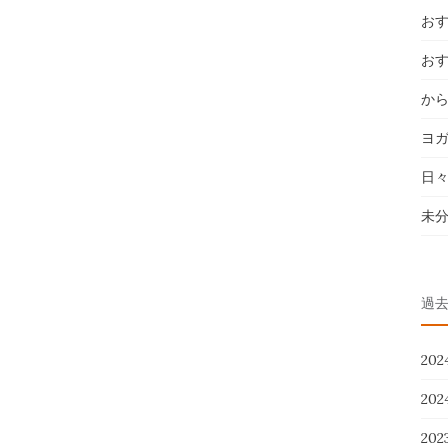
お
お
か
ヨ
日
未
過
20
20
20