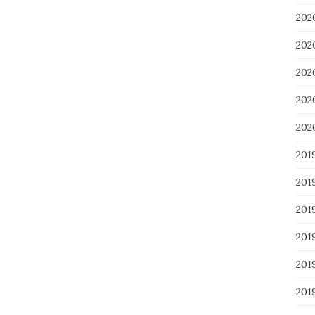
20
20
20
20
20
201
201
20
20
20
20