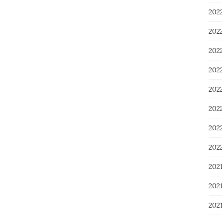
202
20
20
20
20
20
20
20
202
202
202