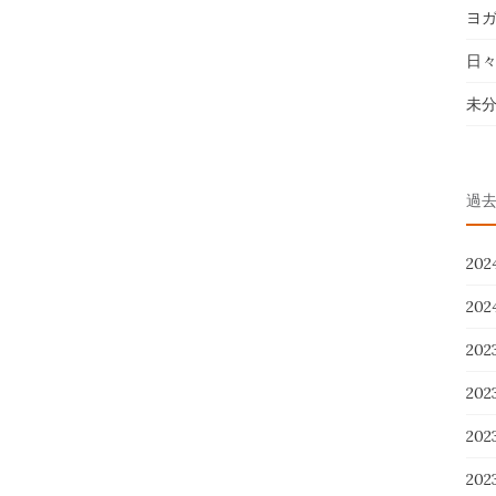
ヨ
日
未
過
20
20
20
20
20
20