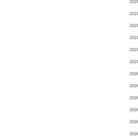
20
20
20
20
20
202
202
20
20
20
20
20