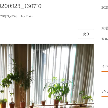
200923_130710
202
by
020年9月24日
Taku
水曜 
次
@
イ
SN