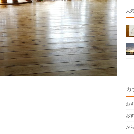
人
カ
お
お
か