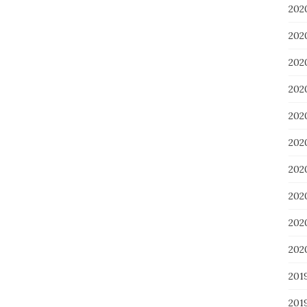
20
20
20
20
20
20
20
20
20
20
201
201