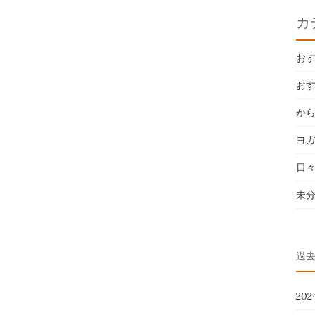
カ
お
お
か
ヨ
日
未
過
20