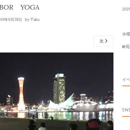
BOR YOGA
202
by
019年9月28日
Taku
水曜 
次
@
イ
SN