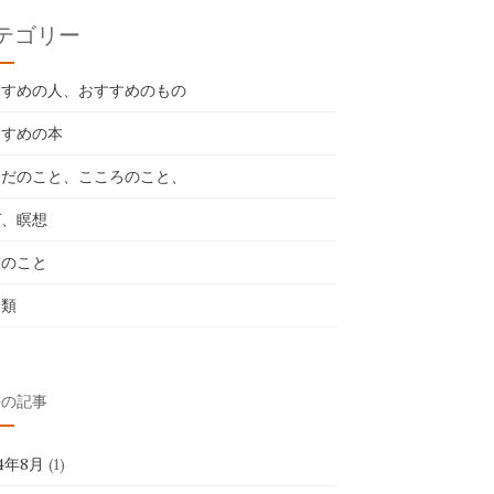
テゴリー
すすめの人、おすすめのもの
すすめの本
らだのこと、こころのこと、
ガ、瞑想
々のこと
分類
去の記事
24年8月
(1)