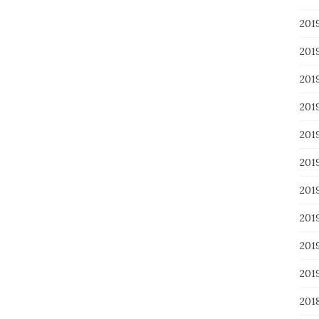
20
20
20
20
20
20
20
20
20
20
201