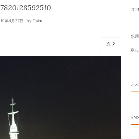
37820128592510
202
by
019年4月27日
Taku
水曜 
次
@
イ
SN