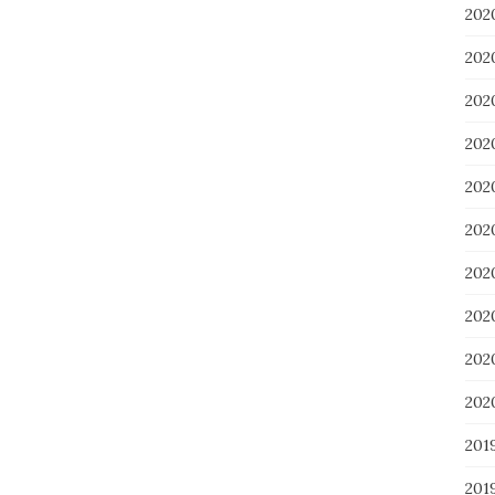
20
20
20
20
20
20
20
20
20
20
201
201