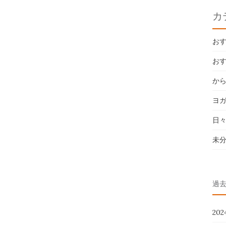
カ
お
お
か
ヨ
日
未
過
20