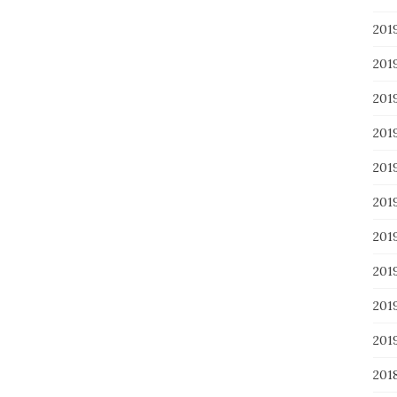
20
20
20
20
20
20
20
20
20
20
201