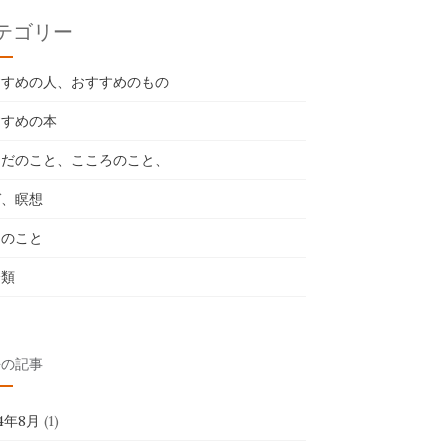
テゴリー
すすめの人、おすすめのもの
すすめの本
らだのこと、こころのこと、
ガ、瞑想
々のこと
分類
去の記事
24年8月
(1)