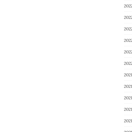
20
20
20
20
20
20
202
202
202
20
20