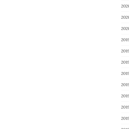
20
20
20
201
201
20
20
20
20
20
20