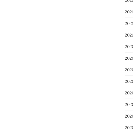
20
20
20
202
202
20
20
20
20
20
20
20