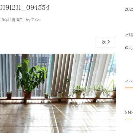
191211_094554
202
by
019年12月18日
Taku
水曜 
次
@
イ
SN