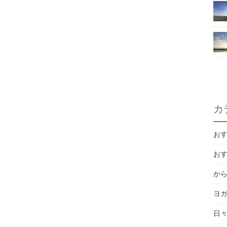
カ
お
お
か
ヨ
日