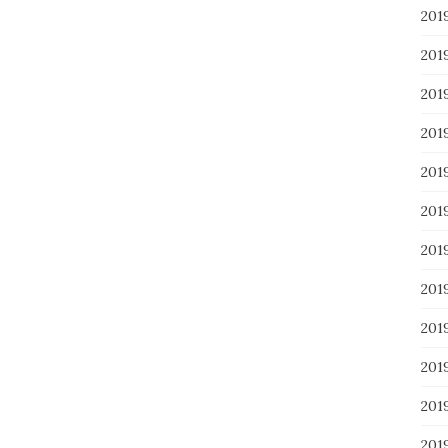
201
201
20
20
20
20
20
20
20
20
20
20