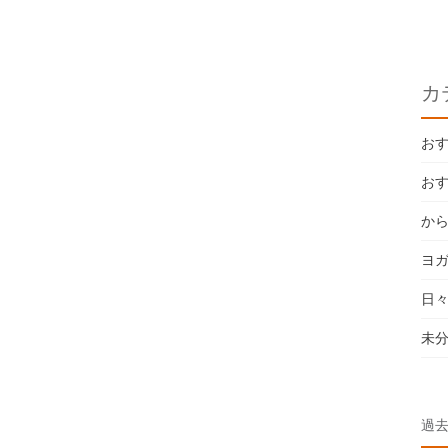
カ
お
お
か
ヨ
日
未
過