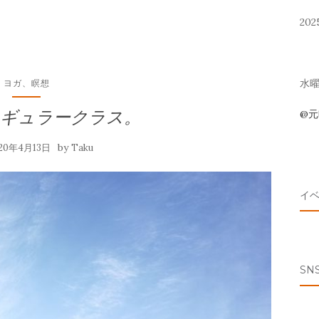
202
水曜 
ヨガ、瞑想
レギュラークラス。
@
by
020年4月13日
Taku
イ
SN