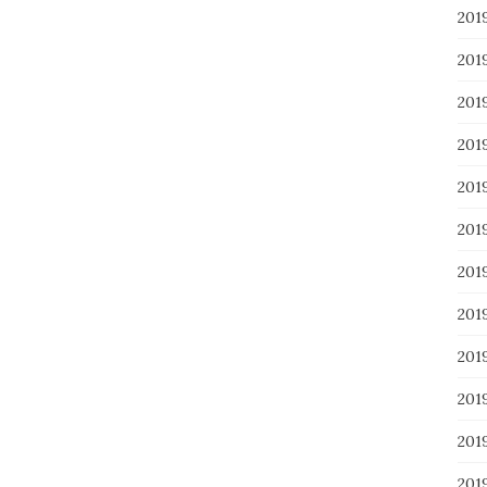
201
201
20
20
20
20
20
20
20
20
20
20