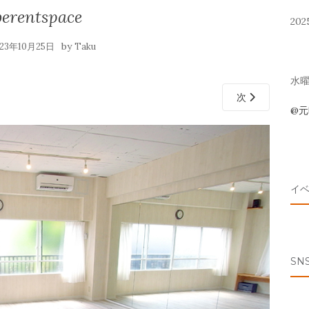
berentspace
202
by
023年10月25日
Taku
水曜 
次
@
イ
SN