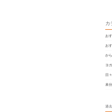
カ
お
お
か
ヨ
日
未
過