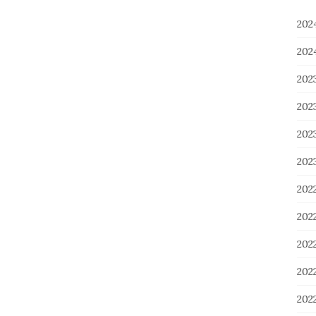
20
20
20
20
20
20
202
20
20
20
20