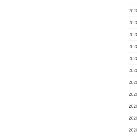
202
20
20
20
20
20
20
20
20
20
20